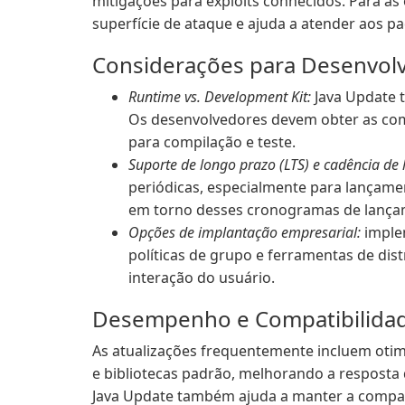
mitigações para exploits conhecidos. Para as
superfície de ataque e ajuda a atender aos p
Considerações para Desenvol
Runtime vs. Development Kit:
Java Update t
Os desenvolvedores devem obter as com
para compilação e teste.
Suporte de longo prazo (LTS) e cadência de
periódicas, especialmente para lançam
em torno desses cronogramas de lança
Opções de implantação empresarial:
imple
políticas de grupo e ferramentas de dis
interação do usuário.
Desempenho e Compatibilida
As atualizações frequentemente incluem oti
e bibliotecas padrão, melhorando a resposta
Java Update também ajuda a manter a compa