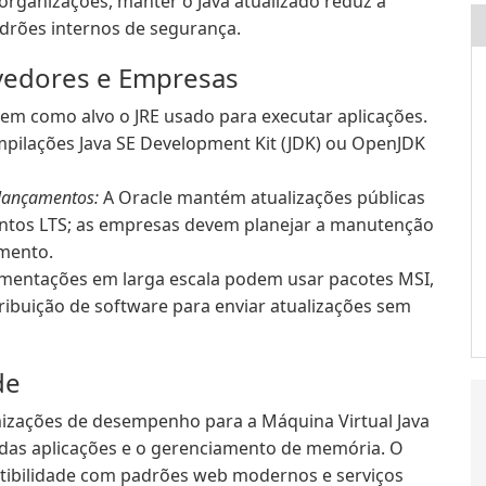
 organizações, manter o Java atualizado reduz a
adrões internos de segurança.
vedores e Empresas
em como alvo o JRE usado para executar aplicações.
pilações Java SE Development Kit (JDK) ou OpenJDK
 lançamentos:
A Oracle mantém atualizações públicas
entos LTS; as empresas devem planejar a manutenção
mento.
mentações em larga escala podem usar pacotes MSI,
tribuição de software para enviar atualizações sem
de
mizações de desempenho para a Máquina Virtual Java
 das aplicações e o gerenciamento de memória. O
tibilidade com padrões web modernos e serviços