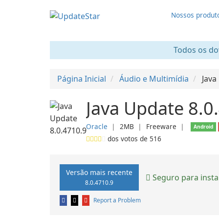
Nossos produt
Todos os dow
Página Inicial
Áudio e Multimídia
Java
Java Update 8.0
Oracle
❘
2MB
❘
Freeware
❘
Android
dos votos de
516
Versão mais recente
Seguro para insta
8.0.4710.9
Report a Problem