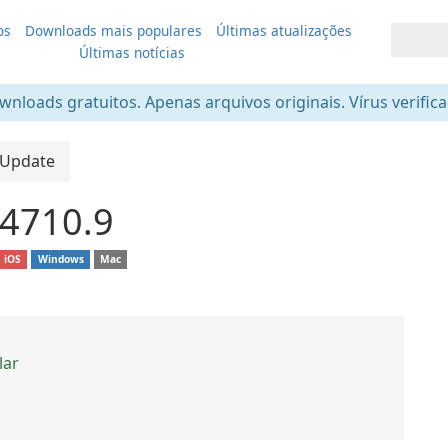
os
Downloads mais populares
Últimas atualizações
Últimas notícias
nloads gratuitos. Apenas arquivos originais. Vírus verific
 Update
.4710.9
iOS
Windows
Mac
lar