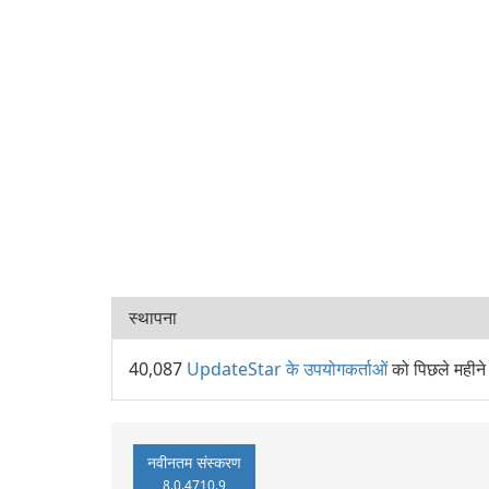
स्थापना
40,087
UpdateStar के उपयोगकर्ताओं
को पिछले महीन
नवीनतम संस्करण
8.0.4710.9