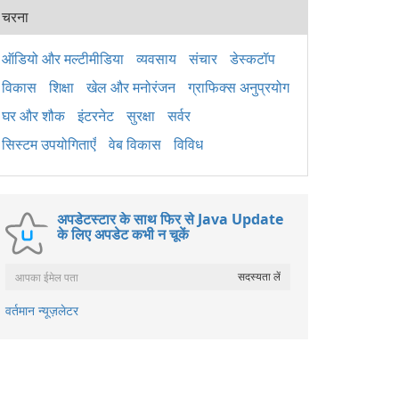
पैके
चरना
2015
अनुप्
लिए 
ऑडियो और मल्टीमीडिया
व्यवसाय
संचार
डेस्कटॉप
है। य
विकास
शिक्षा
खेल और मनोरंजन
ग्राफिक्स अनुप्रयोग
Wind
ठीक 
घर और शौक
इंटरनेट
सुरक्षा
सर्वर
सिस्टम उपयोगिताएँ
वेब विकास
विविध
अपडेटस्टार के साथ फिर से Java Update
के लिए अपडेट कभी न चूकें
वर्तमान न्यूज़लेटर