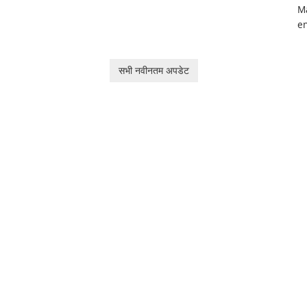
Ma
en
ga
pl
he
सभी नवीनतम अपडेट
Ol
d
jo
la