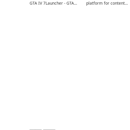
GTA IV 7Launcher - GTA
platform for content
IV is a specialized
creators designed to
software application
monetize their work
designed to optimize the
through built-in brand
gaming experience for
partnerships and
Grand Theft Auto IV.
integrated tools for
content distribution an
audience engagement.