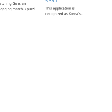
5.56.1
tching Go is an
This application is
gaging match-3 puzzle
recognized as Korea's
me that invites
leading free platform for
ayers to join Chloe and
pregnancy and baby
r charming corgi,
tracking, offering
lie, on an adventurous
essential healthcare tips
urney across diverse
and doctor-approved
ndscapes.
articles.