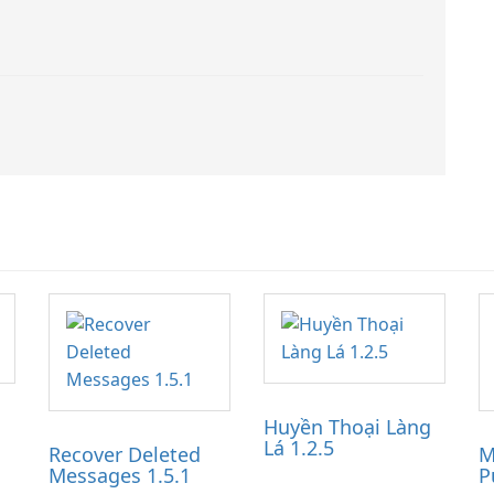
Huyền Thoại Làng
Lá 1.2.5
Recover Deleted
M
Messages 1.5.1
P